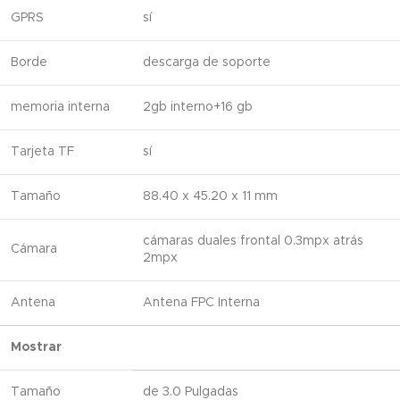
GPRS
sí
Borde
descarga de soporte
memoria interna
2gb interno+16 gb
Tarjeta TF
sí
Tamaño
88.40 x 45.20 x 11 mm
cámaras duales frontal 0.3mpx atrás
Cámara
2mpx
Antena
Antena FPC Interna
Mostrar
Tamaño
de 3.0 Pulgadas