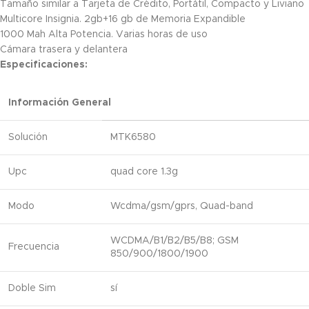
Tamaño similar a Tarjeta de Crédito, Portátil, Compacto y Liviano
Multicore Insignia. 2gb+16 gb de Memoria Expandible
1000 Mah Alta Potencia. Varias horas de uso
Cámara trasera y delantera
Especificaciones:
Información General
Solución
MTK6580
Upc
quad core 1.3g
Modo
Wcdma/gsm/gprs, Quad-band
WCDMA/B1/B2/B5/B8; GSM
Frecuencia
850/900/1800/1900
Doble Sim
sí