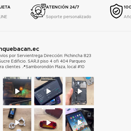
JETA
ATENCIÓN 24/7
10
LINE
Soporte personalizado
Año
hquebacan.ec
víos por Servientrega
Dirección: Pichincha 823
Sucre Edificio. SARJI piso 4 ofi 404 Parqueo
ra clientes
📍Samborondón Plaza, local #10