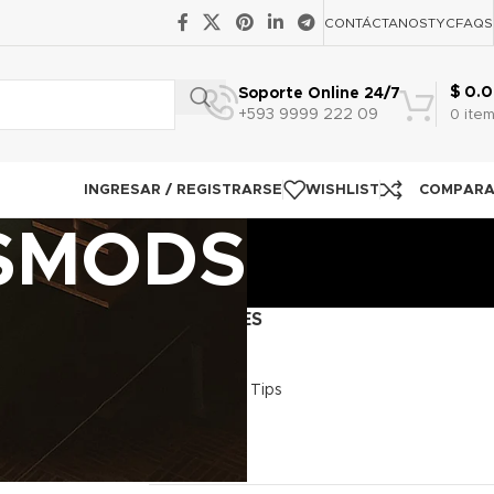
CONTÁCTANOS
TYC
FAQS
$
0.0
Soporte Online 24/7
+593 9999 222 09
0
ite
INGRESAR / REGISTRARSE
WISHLIST
COMPAR
DSMODS
CATEGORIES
iPods
Switch Hax y Tips
Tech Tips
Tecnología