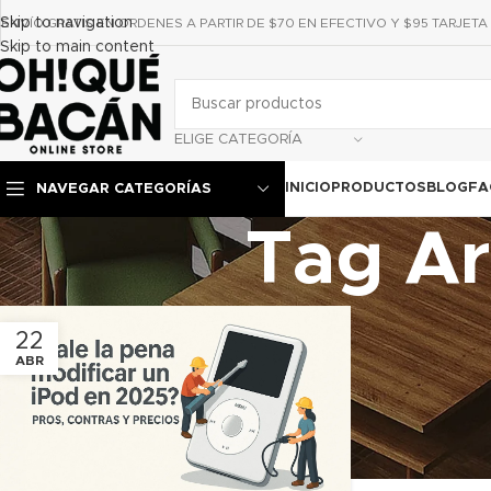
Skip to navigation
ENVÍO GRATIS EN ORDENES A PARTIR DE $70 EN EFECTIVO Y $95 TARJETA
Skip to main content
ELIGE CATEGORÍA
INICIO
PRODUCTOS
BLOG
FA
NAVEGAR CATEGORÍAS
Tag A
22
ABR