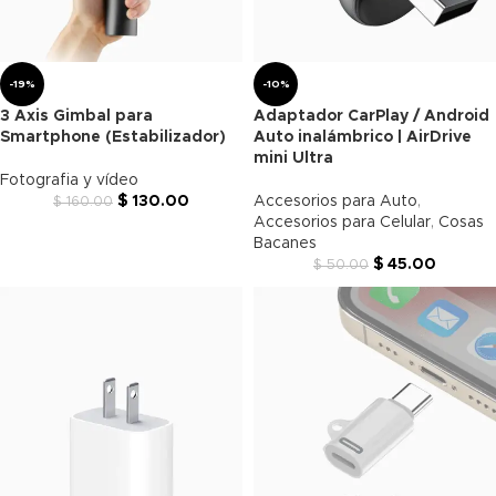
-19%
-10%
3 Axis Gimbal para
Adaptador CarPlay / Android
Smartphone (Estabilizador)
Auto inalámbrico | AirDrive
mini Ultra
Fotografia y vídeo
$
130.00
Accesorios para Auto
,
$
160.00
Accesorios para Celular
,
Cosas
Bacanes
$
45.00
$
50.00