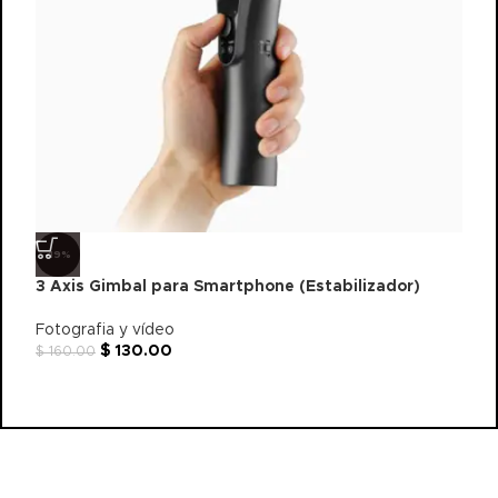
-19%
3 Axis Gimbal para Smartphone (Estabilizador)
A
A
Fotografia y vídeo
$
130.00
A
$
160.00
B
$