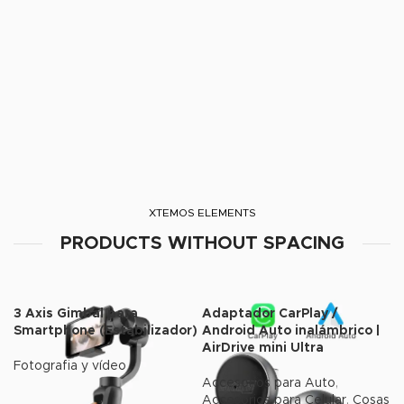
XTEMOS ELEMENTS
PRODUCTS WITHOUT SPACING
3 Axis Gimbal para
Adaptador CarPlay /
Smartphone (Estabilizador)
Android Auto inalámbrico |
AirDrive mini Ultra
Fotografia y vídeo
Accesorios para Auto
,
Accesorios para Celular
,
Cosas