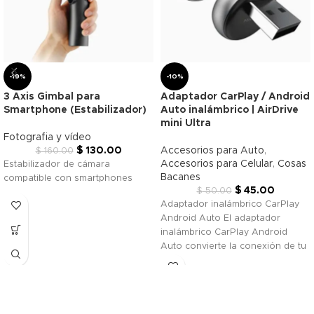
-19%
-10%
3 Axis Gimbal para
Adaptador CarPlay / Android
Smartphone (Estabilizador)
Auto inalámbrico | AirDrive
mini Ultra
Fotografia y vídeo
$
130.00
Accesorios para Auto
,
$
160.00
Accesorios para Celular
,
Cosas
Estabilizador de cámara
Bacanes
compatible con smartphones
$
45.00
$
50.00
Adaptador inalámbrico CarPlay
Android Auto El adaptador
inalámbrico CarPlay Android
Auto convierte la conexión de tu
vehículo de cable a