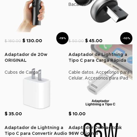
Bacanes
-19%
-10%
$
130.00
$
45.00
$
160.00
$
50.00
Adaptador de 20w
Adaptador de Lightning a
ORIGINAL
Tipo C para Carga Rápida
Cubos de Carga
Cable datos
,
Accesorios para
Celular
,
Accesorios para iPad
$
35.00
$
10.00
Adaptador de Lightning a
Adaptador De MacBook
Tipo C para Convertir Audio
96W Original