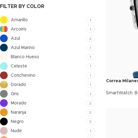
FILTER BY COLOR
Amarillo
1
Arcoiris
1
Azul
2
Azul Marino
1
Blanco Hueso
1
Celeste
1
Conchevino
1
Correa Milane
Dorado
1
SmartWatch
,
B
Gris
1
Morado
2
Naranja
2
Negro
3
Nude
1