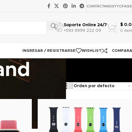
CONTÁCTANOS
TYC
FAQS
$
0.0
Soporte Online 24/7
+593 9999 222 09
0
ite
INGRESAR / REGISTRARSE
WISHLIST
COMPAR
and
Show
9
12
18
24