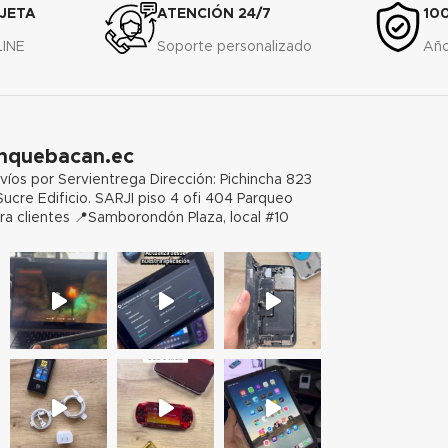
JETA
ATENCIÓN 24/7
10
LINE
Soporte personalizado
Año
hquebacan.ec
víos por Servientrega
Dirección: Pichincha 823
Sucre Edificio. SARJI piso 4 ofi 404 Parqueo
ra clientes
📍Samborondón Plaza, local #10