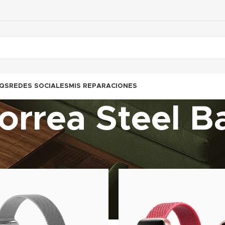
QS
REDES SOCIALES
MIS REPARACIONES
orrea Steel B
s etiquetados “Correa Steel Band”