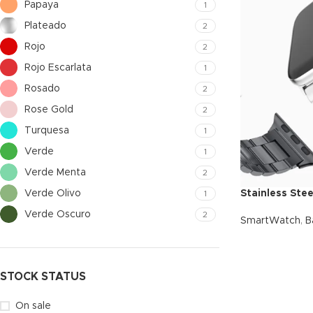
Papaya
1
Plateado
2
Rojo
2
Rojo Escarlata
1
Rosado
2
Rose Gold
2
Turquesa
1
Verde
1
Verde Menta
2
Verde Olivo
Stainless Ste
1
Verde Oscuro
2
SmartWatch
,
B
STOCK STATUS
On sale