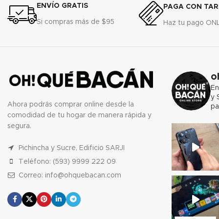
ENVÍO GRATIS
PAGA CON TAR
Si compras más de $95
Haz tu pago ON
o
En
y 
Ahora podrás comprar online desde la
pa
comodidad de tu hogar de manera rápida y
segura.
Pichincha y Sucre, Edificio SARJI
Teléfono: (593) 9999 222 09
Correo: info@ohquebacan.com