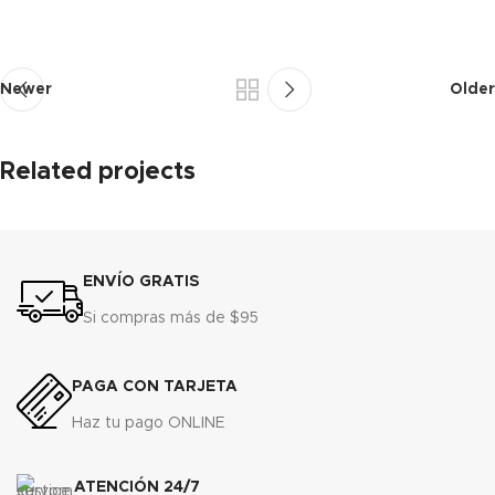
Newer
Older
Related projects
Suspendisse quam at vestibulum
ENVÍO GRATIS
Kitchen
Si compras más de $95
PAGA CON TARJETA
Haz tu pago ONLINE
ATENCIÓN 24/7