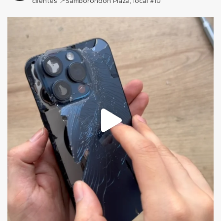
clientes
📍Samborondón Plaza, local #10