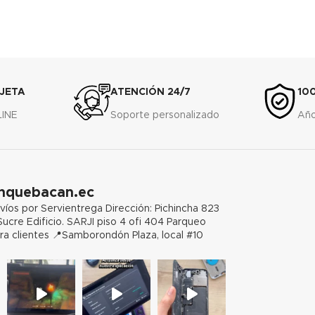
JETA
ATENCIÓN 24/7
10
LINE
Soporte personalizado
Año
hquebacan.ec
víos por Servientrega
Dirección: Pichincha 823
Sucre Edificio. SARJI piso 4 ofi 404 Parqueo
ra clientes
📍Samborondón Plaza, local #10